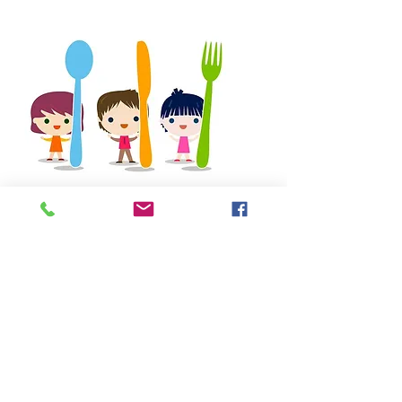
Contactez-nous
Tel:
067.77.16.37
Email:
direction@asblstjean.be
Adresse